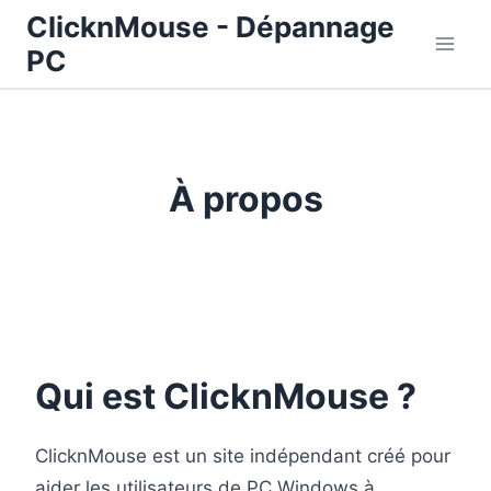
Aller
ClicknMouse - Dépannage
au
PC
contenu
À propos
Qui est ClicknMouse ?
ClicknMouse est un site indépendant créé pour
aider les utilisateurs de PC Windows à