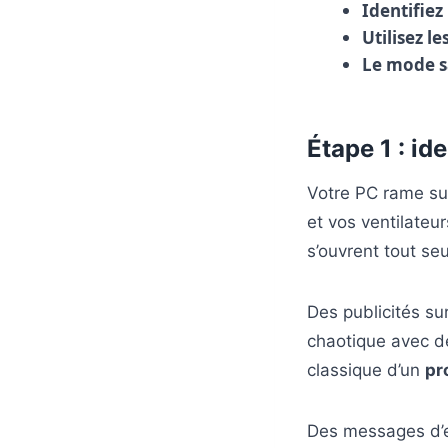
Identifiez
Utilisez l
Le mode sa
Étape 1 : id
Votre PC rame su
et vos ventilateu
s’ouvrent tout s
Des publicités su
chaotique avec de
classique d’un
pr
Des messages d’e