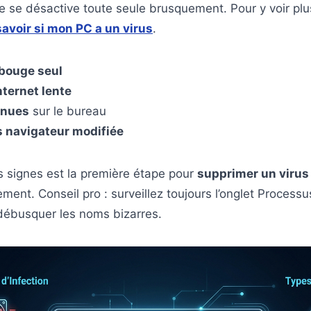
le se désactive toute seule brusquement. Pour y voir plus
voir si mon PC a un virus
.
 bouge seul
ternet lente
nnues
sur le bureau
ls navigateur modifiée
s signes est la première étape pour
supprimer un virus
ment. Conseil pro : surveillez toujours l’onglet Process
débusquer les noms bizarres.