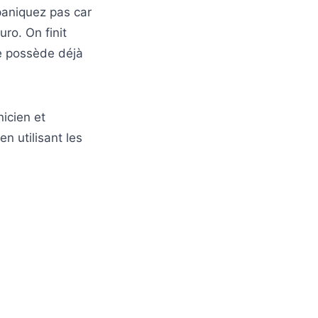
paniquez pas car
ro. On finit
me possède déjà
icien et
en utilisant les