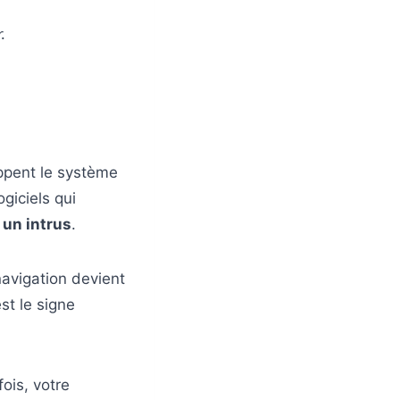
.
ppent le système
giciels qui
 un intrus
.
navigation devient
st le signe
ois, votre