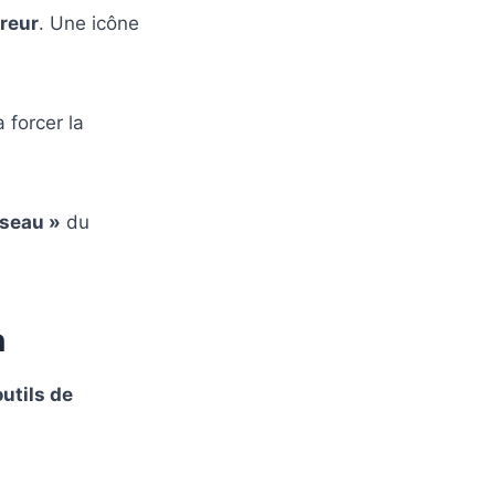
rreur
. Une icône
 forcer la
éseau »
du
n
outils de