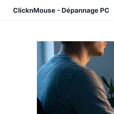
Aller
ClicknMouse - Dépannage PC
au
contenu