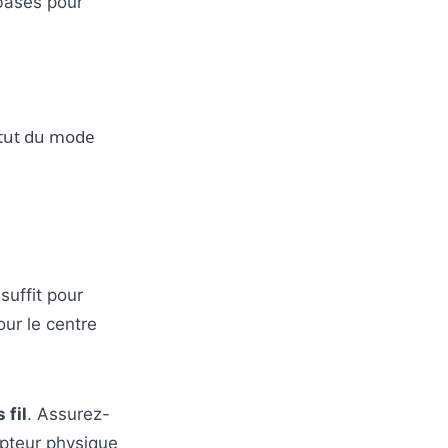
bases pour
tatut du mode
suffit pour
our le centre
 fil
. Assurez-
upteur physique