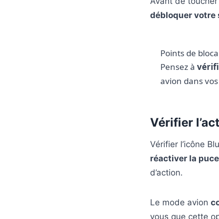
Avant de toucher
débloquer votre 
Points de bloc
Pensez à
vérif
avion dans vos
Vérifier l’a
Vérifier l’icône B
réactiver la puce
d’action.
Le mode avion
c
vous que cette op