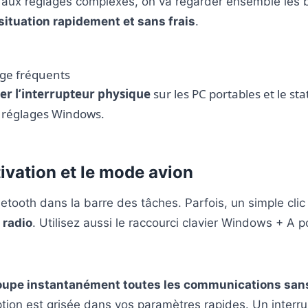
 aux réglages complexes, on va regarder ensemble les 
situation rapidement et sans frais
.
age fréquents
ier l’interrupteur physique
sur les PC portables et le s
 réglages Windows.
ctivation et le mode avion
luetooth dans la barre des tâches. Parfois, un simple clic 
 radio
. Utilisez aussi le raccourci clavier Windows + A p
oupe instantanément toutes les communications sans
tion est grisée dans vos paramètres rapides. Un interr