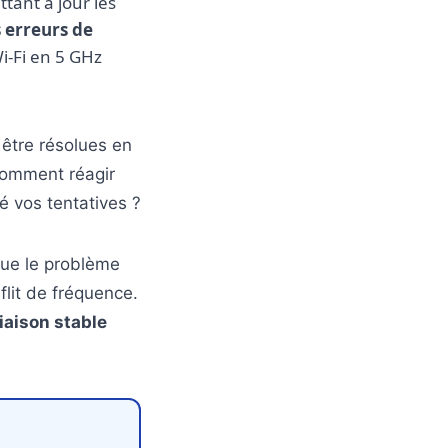
tant à jour les
s erreurs de
Wi-Fi en 5 GHz
tre résolues en
 comment réagir
é vos tentatives ?
que le problème
lit de fréquence.
liaison stable