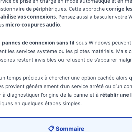
service de prise en charge en mode automatique et en met
 Gestionnaire de périphériques. Cette approche
corrige le
tabilise vos connexions
. Pensez aussi à basculer votre 
les
micro-coupures audio
.
s
pannes de connexion sans fil
sous Windows peuvent ê
nt les services système ou les pilotes matériels. Mais
soires restent invisibles ou refusent de s’appairer malgr
un temps précieux à chercher une option cachée alors 
 provient généralement d’un service arrêté ou d’un conf
r à diagnostiquer l’origine de la panne et à
rétablir une 
riques en quelques étapes simples.